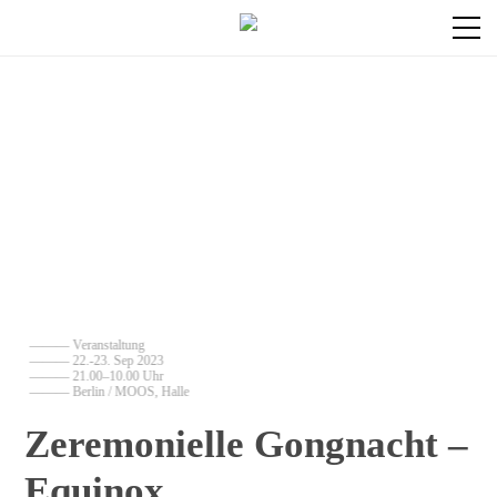
——— Veranstaltung
——— 22.-23. Sep 2023
——— 21.00–10.00 Uhr
——— Berlin / MOOS, Halle
Zeremonielle Gongnacht –
Equinox