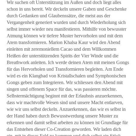
Wir suchen oft Unterstützung im Außen und doch liegt alles
schon in uns bereit. Wir deckeln unsere Gaben und Geschenke
durch Gedanken und Glaubenssätze, die meist aus der
Vergangenheit generiert wurden und durch Wiederholung sich
selbst immer wieder neu manifestieren. Mithilfe von bewusster
Atmung können wir tiefere Muster hervorholen und mit dem
Atem transformieren. Marion Khalsa Kaur wird den Abend
einleiten mit zeremoniellem Cacao und dem Willkommen
Heißen der unterstützenden Spirits der Vier Winde und die
Breathwork anleiten. Ich werde deinen Atem mit meinen Gongs
für das Hervorholen und Transformieren begleiten. Am Ende
wird es ein Klangbad von Kristallschalen und Symphonischen
Gongs geben zum Integrieren. Wir schliessen den Abend mit
singen und offenem Space für das, was passieren möchte.
Selbstermächtigung beginnt mit der Erlaubnis anzuerkennen,
dass wir machtvolle Wesen sind und unsere Macht entlarven,
wie wir uns selbst deckeln. Anzuerkennen, das wir es selbst in
der Hand haben durch Bewusstwerdung unsere Muster zu
erkennen und damit selbst arbeiten zu können ist Grundlage für
das Entstehen dieser Co-Creation geworden. Wir laden dich
ein, mit in dieses Feld zu kommen und dich selbst ein Stück