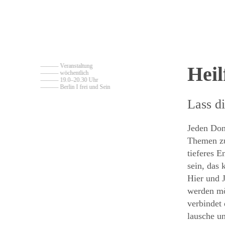
——— Veranstaltung
Heil
——— wöchentlich
——— 19.0–20.30 Uhr
——— Berlin I frei und Sein
Lass d
Jeden Don
Themen zu
tieferes 
sein, das
Hier und 
werden mö
verbindet 
lausche u