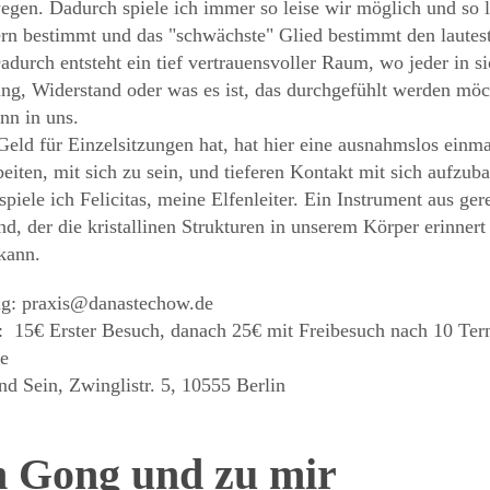
egen. Dadurch spiele ich immer so leise wir möglich und so l
rn bestimmt und das "schwächste" Glied bestimmt den lautest
durch entsteht ein tief vertrauensvoller Raum, wo jeder in si
ng, Widerstand oder was es ist, das durchgefühlt werden möc
nn in uns.
eld für Einzelsitzungen hat, hat hier eine ausnahmslos einm
beiten, mit sich zu sein, und tieferen Kontakt mit sich aufzub
iele ich Felicitas, meine Elfenleiter. Ein Instrument aus ger
d, der die kristallinen Strukturen in unserem Körper erinnert 
kann.
ng:
praxis@danastechow.de
: 15€ Erster Besuch, danach 25€ mit Freibesuch nach 10 Ter
e
und Sein, Zwinglistr. 5, 10555 Berlin
 Gong und zu mir