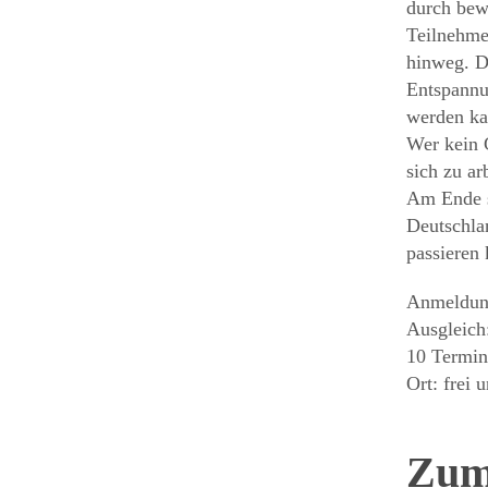
durch bew
Teilnehme
hinweg. Da
Entspannu
werden ka
Wer kein G
sich zu ar
Am Ende sp
Deutschlan
passieren 
Anmeldu
Ausgleich
10 Termin
Ort: frei 
Zum