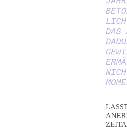
JAHR
BETO
LICH
DAS 
DADU
GEWI
ERMÄ
NICH
MOME
LASS
ANER
ZEIT