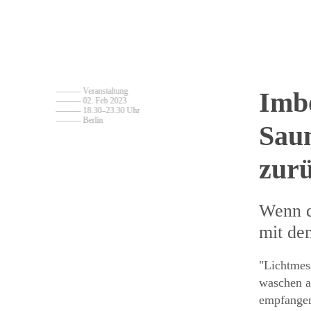
——— Veranstaltung
Imbo
——— 02. Feb 2023
——— 18.30–23.30 Uhr
——— Berlin
Sau
zur
Wenn d
mit de
"Lichtmess
waschen a
empfangen