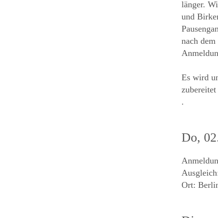
länger. W
und Birke
Pausengan
nach dem 
Anmeldung
Es wird u
zubereitet
.
Do, 02
Anmeldu
Ausgleich
Ort: Berl