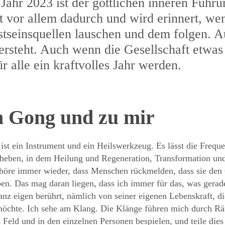
 Jahr 2023 ist der göttlichen inneren Füh
ht vor allem dadurch und wird erinnert, we
tseinsquellen lauschen und dem folgen. A
versteht. Auch wenn die Gesellschaft etwa
r alle ein kraftvolles Jahr werden.
 Gong und zu mir
st ein Instrument und ein Heilswerkzeug. Es lässt die Freque
heben, in dem Heilung und Regeneration, Transformation un
 höre immer wieder, dass Menschen rückmelden, dass sie den G
en. Das mag daran liegen, dass ich immer für das, was gerade
nz eigen berührt, nämlich von seiner eigenen Lebenskraft, di
möchte. Ich sehe am Klang. Die Klänge führen mich durch Rä
 Feld und in den einzelnen Personen bespielen, und teile di