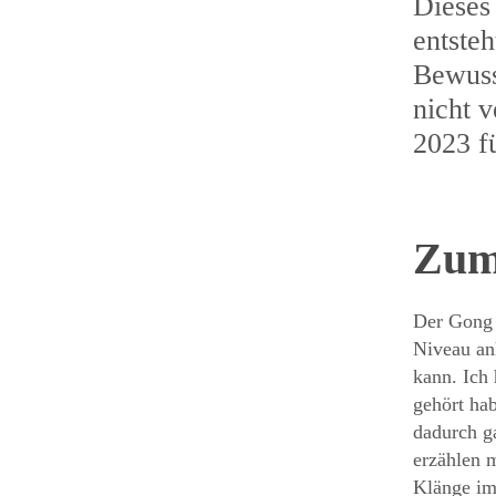
Dieses
entste
Bewuss
nicht 
2023 fü
Zum
Der Gong i
Niveau an
kann. Ich
gehört hab
dadurch ga
erzählen 
Klänge im