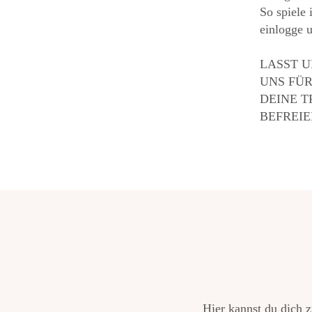
So spiele 
einlogge 
LASST U
UNS FÜR
DEINE T
BEFREI
Hier kannst du dich 