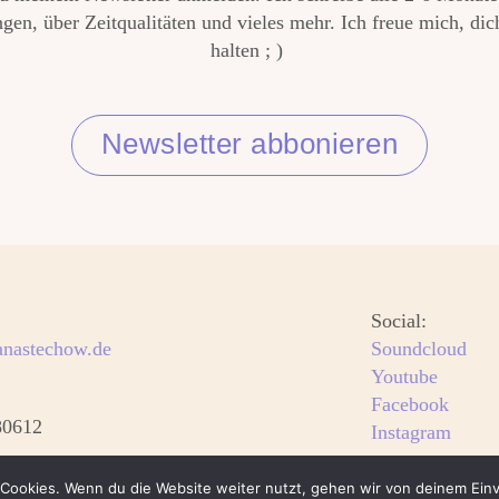
en, über Zeitqualitäten und vieles mehr. Ich freue mich, di
halten ; )
Newsletter abbonieren
Social:
nastechow.de
Soundcloud
Youtube
Facebook
80612
Instagram
Cookies. Wenn du die Website weiter nutzt, gehen wir von deinem Einv