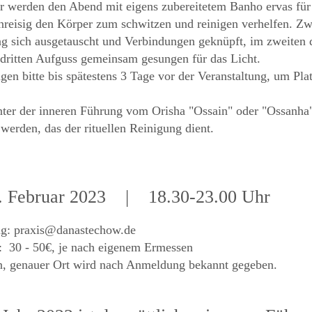
ir werden den Abend mit eigens zubereitetem Banho ervas fü
nreisig den Körper zum schwitzen und reinigen verhelfen. Zw
g sich ausgetauscht und Verbindungen geknüpft, im zweite
dritten Aufguss gemeinsam gesungen für das Licht.
en bitte bis spätestens 3 Tage vor der Veranstaltung, um Pla
nter der inneren Führung vom Orisha "Ossain" oder "Ossanha"
 werden, das der rituellen Reinigung dient.
. Februar 2023
|
18
.30-23.00 Uhr
ng:
praxis@danastechow.de
: 30 - 50€, je nach eigenem Ermessen
in, genauer Ort wird nach Anmeldung bekannt gegeben.