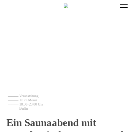
——— Veranstaltung
——— 1x im Monat
——— 18.30–23.00 Uhr
——— Berlin
Ein Saunaabend mit