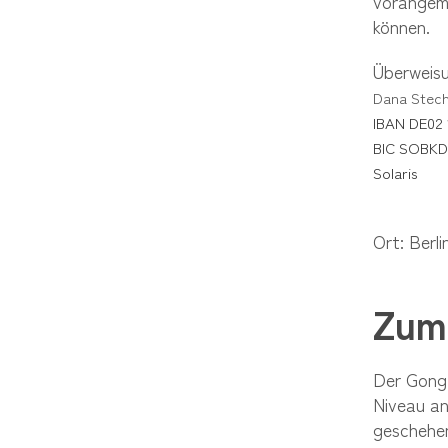
vorangeme
können.
Überweisu
Dana Stec
IBAN DE02 
BIC SOBK
Solaris
Ort: Berl
Zum
Der Gong 
Niveau an
geschehen