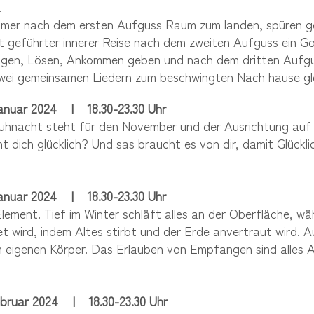
.
mmer nach dem ersten Aufguss Raum zum landen, spüren geb
 geführter innerer Reise nach dem zweiten Aufguss ein Go
igen, Lösen, Ankommen geben und nach dem dritten Aufgu
zwei gemeinsamen Liedern zum beschwingten Nach hause gle
Januar 2024
|
18
.30-23.30 Uhr
auhnacht steht für den November und der Ausrichtung auf 
 dich glücklich? Und sas braucht es von dir, damit Glücklic
Januar 2024
|
18
.30-23.30 Uhr
Element. Tief im Winter schläft alles an der Oberfläche, w
et wird, indem Altes stirbt und der Erde anvertraut wird. 
 eigenen Körper. Das Erlauben von Empfangen sind alles 
Februar 2024
|
18
.30-23.30 Uhr