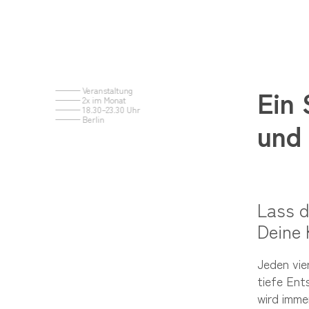
Ein
——— Veranstaltung
——— 2x im Monat
——— 18.30–23.30 Uhr
——— Berlin
und
Lass d
Deine 
Jeden vie
tiefe Ent
wird imme