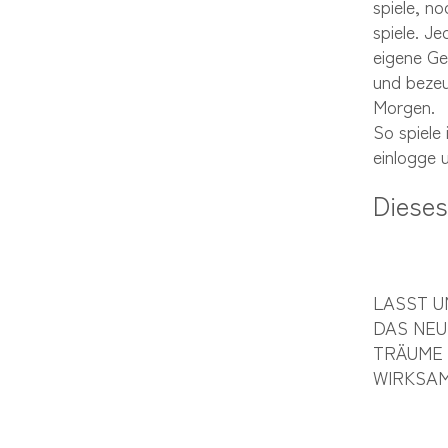
spiele, n
spiele. J
eigene Ge
und bezeu
Morgen.
So spiele
einlogge 
Dieses
LASST U
DAS NEU
TRÄUME 
WIRKSAM