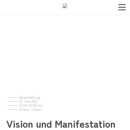
——— Veranstaltung
——— 02. Feb 2022
——— 19.00–22.00 Uhr
——— Online / Zoom
Vision und Manifestation